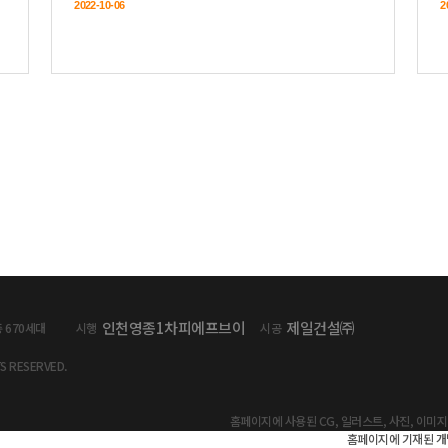
인천영종1차피에프브이
제일건설㈜
총 670세대
시행
시공
TS RESERVED.
홈페이지에 사용된 CG, 일러스트, 사진, 이미
홈페이지에 기재된 개