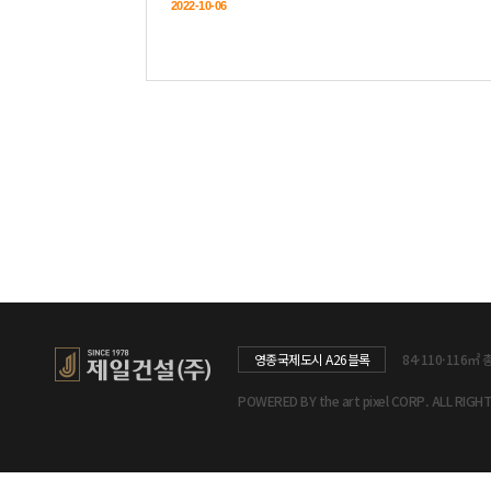
영종국제도시 A26블록
84·110·116㎡ 
POWERED BY the art pixel CORP. ALL RIGH